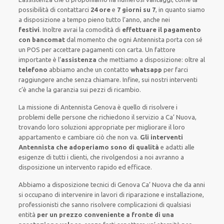
possibilità di contattarci
24 ore
e
7 giorni su 7
, in quanto siamo
a disposizione
a tempo pieno
tutto l’anno, anche nei
festivi
.
Inoltre
avrai la comodità di
effettuare il pagamento
con bancomat
dal momento che ogni Antennista
porta con sé
un POS
per accettare pagamenti
con carta
.
Un fattore
importante
è l’
assistenza
che mettiamo a disposizione:
oltre al
telefono
abbiamo anche un
contatto
whatsapp
per farci
raggiungere anche senza chiamare
.
Infine,
sui nostri interventi
c’è anche la
garanzia sui pezzi di ricambio.
La missione
di Antennista Genova è quello di risolvere i
problemi delle persone che
richiedono il servizio
a Ca’ Nuova,
trovando loro
soluzioni appropriate
per migliorare
il loro
appartamento
e cambiare ciò che non va.
Gli interventi
Antennista che adoperiamo sono di qualità
e
adatti alle
esigenze di tutti i clienti
, che rivolgendosi a noi avranno a
disposizione un intervento
rapido ed efficace
.
Abbiamo a disposizione
tecnici di Genova Ca’ Nuova
che da anni
si occupano di intervenire
in lavori di riparazione e installazione
,
professionisti
che sanno risolvere
complicazioni di qualsiasi
entità
per un prezzo conveniente a fronte di una