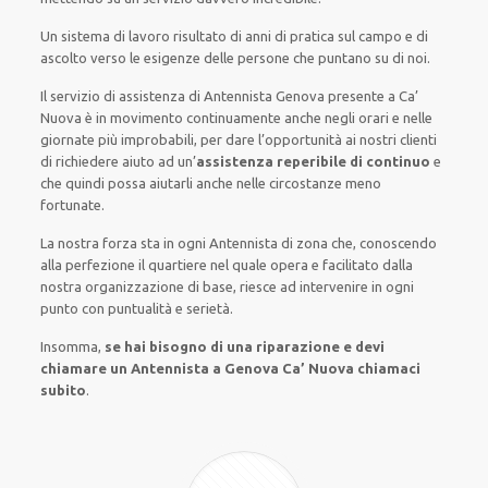
Un sistema di lavoro
risultato
di anni di pratica sul campo e di
ascolto verso le esigenze
delle persone
che puntano su di noi.
Il servizio di assistenza
di Antennista Genova
presente
a Ca’
Nuova è
in movimento
continuamente
anche
negli orari e nelle
giornate
più
improbabili
, per
dare
l’opportunità
ai nostri clienti
di
richiedere aiuto ad
un’
assistenza
reperibile di continuo
e
che
quindi
possa
aiutarli
anche
nelle circostanze meno
fortunate
.
La nostra forza
sta in ogni Antennista di zona che, conoscendo
alla perfezione
il quartiere
nel quale opera
e
facilitato
dalla
nostra organizzazione di base
, riesce ad
intervenire
in ogni
punto con
puntualità e serietà
.
Insomma,
se hai bisogno di una riparazione e devi
chiamare un Antennista a Genova Ca’ Nuova chiamaci
subito
.