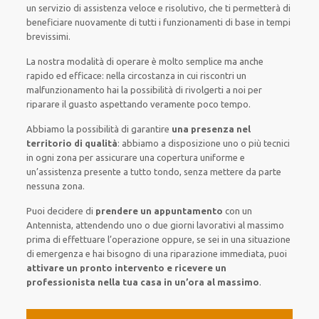
un servizio di assistenza
veloce
e risolutivo, che ti
permetterà di
beneficiare nuovamente
di
tutti i funzionamenti di base
in tempi
brevissimi
.
La nostra modalità
di
operare
è
molto semplice
ma
anche
rapido ed efficace
:
nella circostanza
in cui
riscontri
un
malfunzionamento
hai la possibilità di rivolgerti a noi
per
riparare
il
guasto
aspettando veramente poco tempo
.
Abbiamo la possibilità di garantire
una presenza nel
territorio di qualità
:
abbiamo a disposizione
uno o più
tecnici
in ogni zona
per
assicurare
una copertura
uniforme
e
un’assistenza presente a
tutto tondo
, senza
mettere da parte
nessuna zona
.
Puoi decidere di
prendere
un appuntamento
con un
Antennista,
attendendo
uno o due giorni lavorativi al massimo
prima di
effettuare l’operazione
oppure,
se sei in una situazione
di emergenza e hai bisogno di
una riparazione immediata
, puoi
attivare
un pronto intervento
e ricevere un
professionista nella tua casa in un’ora al massimo
.