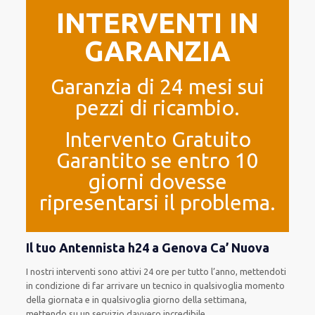
INTERVENTI IN
GARANZIA
Garanzia di 24 mesi sui
pezzi di ricambio.
Intervento Gratuito
Garantito se entro 10
giorni dovesse
ripresentarsi il problema.
Il tuo Antennista h24 a Genova Ca’ Nuova
I nostri interventi
sono attivi
24 ore
per
tutto l’anno
,
mettendoti
in condizione
di far
arrivare
un
tecnico
in
qualsivoglia
momento
della giornata e in
qualsivoglia
giorno della settimana,
mettendo su
un servizio
davvero
incredibile
.