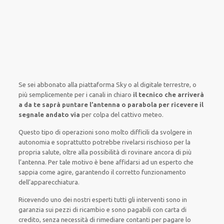
Se sei abbonato
alla piattaforma Sky
o al digitale terrestre,
o
più semplicemente
per i canali
in chiaro
il tecnico che arriverà
a da te saprà puntare l’antenna o parabola per ricevere il
segnale andato via
per colpa del cattivo meteo
.
Questo tipo di
operazioni
sono molto
difficili
da
svolgere
in
autonomia
e
soprattutto
potrebbe
rivelarsi rischioso
per la
propria
salute
,
oltre alla
possibilità di
rovinare
ancora di più
l’antenna. Per tale motivo è
bene
affidarsi
ad un
esperto
che
sappia
come agire
, garantendo il
corretto funzionamento
dell’apparecchiatura
.
Ricevendo
uno dei nostri
esperti
tutti gli interventi
sono in
garanzia
sui pezzi di ricambio e sono pagabili con carta di
credito, senza
necessità
di
rimediare
contanti per pagare lo