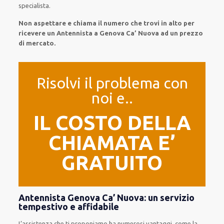
specialista.
Non aspettare e chiama il numero che trovi in alto per
ricevere un Antennista a Genova Ca’ Nuova ad un prezzo
di mercato.
Risolvi il problema con
noi e..
IL COSTO DELLA
CHIAMATA E’
GRATUITO
Antennista Genova Ca’ Nuova: un servizio
tempestivo e affidabile
L’assistenza
che ti
proponiamo
ha numerosi vantaggi, come
la