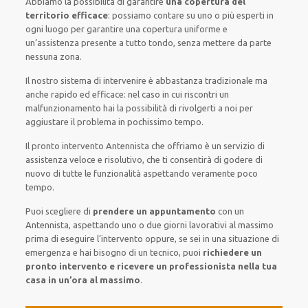
Abbiamo la possibilità di garantire
una copertura del
territorio efficace
:
possiamo contare su
uno o più
esperti
in
ogni luogo
per
garantire
una copertura
uniforme
e
un’assistenza presente a
tutto tondo
, senza
mettere da parte
nessuna zona
.
Il nostro sistema
di
intervenire
è
abbastanza tradizionale
ma
anche
rapido ed efficace
:
nel caso
in cui
riscontri
un
malfunzionamento
hai la possibilità di rivolgerti a noi
per
aggiustare
il
problema
in pochissimo tempo
.
Il pronto intervento Antennista
che offriamo
è
un servizio di
assistenza
veloce
e risolutivo, che ti
consentirà di godere di
nuovo
di
tutte le funzionalità
aspettando veramente poco
tempo
.
Puoi scegliere di
prendere
un appuntamento
con un
Antennista,
aspettando
uno o due giorni lavorativi al massimo
prima di
eseguire l’intervento
oppure,
se sei in una situazione di
emergenza e hai bisogno di
un tecnico
, puoi
richiedere
un
pronto intervento
e ricevere un
professionista nella tua
casa in un’ora al massimo
.