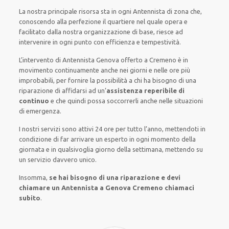
La nostra principale risorsa
sta in ogni Antennista di zona che,
conoscendo
alla perfezione
il quartiere
nel quale opera
e
facilitato
dalla nostra organizzazione di base
, riesce ad
intervenire
in ogni punto con
efficienza e tempestività
.
L’intervento
di Antennista Genova
offerto
a Cremeno è
in
movimento
continuamente
anche
nei giorni e nelle ore
più
improbabili
, per
fornire
la possibilità
a chi ha bisogno di una
riparazione
di
affidarsi ad
un’
assistenza
reperibile di
continuo
e che
quindi
possa
soccorrerli
anche
nelle situazioni
di emergenza
.
I nostri servizi
sono attivi
24 ore
per
tutto l’anno
,
mettendoti in
condizione
di far
arrivare
un
esperto
in
ogni
momento della
giornata e in
qualsivoglia
giorno della settimana,
mettendo su
un servizio
davvero
unico
.
Insomma,
se hai bisogno di una riparazione e devi
chiamare un Antennista a Genova Cremeno chiamaci
subito
.