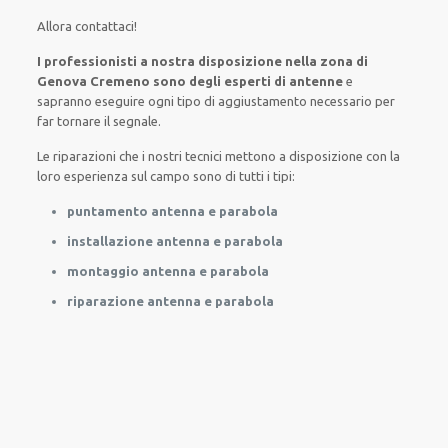
Allora contattaci
!
I professionisti a nostra disposizione nella zona di
Genova Cremeno sono degli esperti di antenne
e
sapranno
eseguire
ogni tipo di aggiustamento necessario
per
far tornare
il segnale.
Le riparazioni
che i nostri
tecnici
mettono a disposizione con la
loro esperienza sul campo
sono di tutti i tipi
:
puntamento antenna e parabola
installazione antenna e parabola
montaggio antenna e parabola
riparazione antenna e parabola