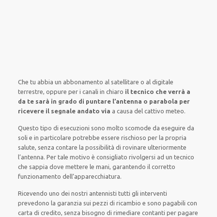
Che tu abbia un abbonamento
al satellitare
o al digitale
terrestre,
oppure
per i canali
in chiaro
il tecnico che verrà a
da te sarà in grado di puntare l’antenna o parabola per
ricevere il segnale andato via
a causa del cattivo meteo
.
Questo tipo di
esecuzioni
sono molto
scomode
da
eseguire
da
soli
e
in particolare
potrebbe
essere rischioso
per la propria
salute
,
senza contare la
possibilità di
rovinare
ulteriormente
l’antenna. Per tale motivo è
consigliato
rivolgersi
ad un
tecnico
che sappia
dove mettere le mani
, garantendo il
corretto
funzionamento dell’apparecchiatura
.
Ricevendo
uno dei nostri
antennisti
tutti gli interventi
prevedono la garanzia
sui pezzi di ricambio e sono pagabili con
carta di credito, senza
bisogno
di
rimediare
contanti per pagare