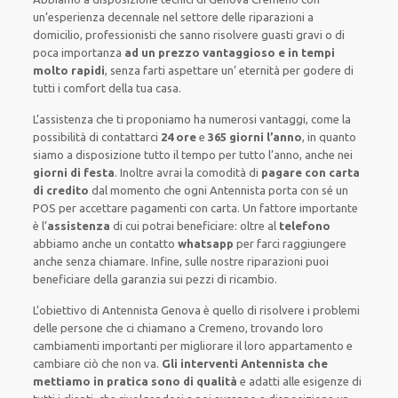
un’esperienza decennale
nel settore delle riparazioni a
domicilio
,
professionisti
che sanno risolvere
guasti gravi o di
poca importanza
ad un prezzo vantaggioso e in tempi
molto rapidi
, senza farti
aspettare un’ eternità
per godere di
tutti i comfort della tua casa
.
L’assistenza
che ti
proponiamo
ha numerosi vantaggi, come
la
possibilità di contattarci
24 ore
e
365 giorni l’anno
, in quanto
siamo a disposizione
tutto il tempo per
tutto l’anno, anche nei
giorni di festa
.
Inoltre
avrai la comodità di
pagare con carta
di credito
dal momento che ogni Antennista
porta con sé
un
POS
per accettare pagamenti
con carta
.
Un fattore importante
è l’
assistenza
di cui potrai beneficiare:
oltre al
telefono
abbiamo anche un
contatto
whatsapp
per farci raggiungere
anche senza chiamare
.
Infine,
sulle nostre riparazioni
puoi
beneficiare della
garanzia sui pezzi di ricambio.
L’obiettivo
di Antennista Genova è quello di risolvere i problemi
delle persone che
ci chiamano
a Cremeno, trovando loro
cambiamenti importanti
per migliorare
il loro appartamento
e
cambiare ciò che non va.
Gli interventi Antennista che
mettiamo in pratica sono di qualità
e
adatti alle esigenze di