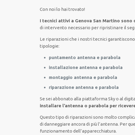
Con noi lo hai trovato
!
I tecnici attivi a Genova San Martino sono d
di intervento necessario
per
ripristinare
il seg
Le riparazioni
che i nostri
tecnici
garantiscono 
tipologie
:
puntamento antenna e parabola
installazione antenna e parabola
montaggio antenna e parabola
riparazione antenna e parabola
Se sei abbonato
alla piattaforma Sky
o al digit
installare l’antenna o parabola per ricever
Questo tipo di
riparazioni
sono molto
complic
di
danneggiare
ancora di più
l’antenna. Per qu
funzionamento dell’apparecchiatura
.