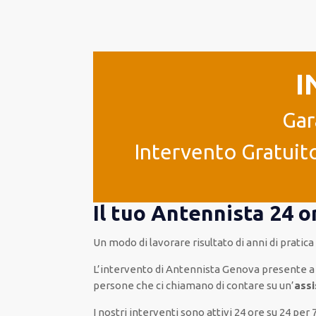
I
Gar
Intervento Gratuito
Il tuo Antennista 24 
Un modo
di lavorare
risultato
di anni di pratic
L’intervento
di Antennista Genova
presente
a
persone che ci chiamano
di
contare su
un’
ass
I nostri interventi
sono attivi
24 ore su 24
per