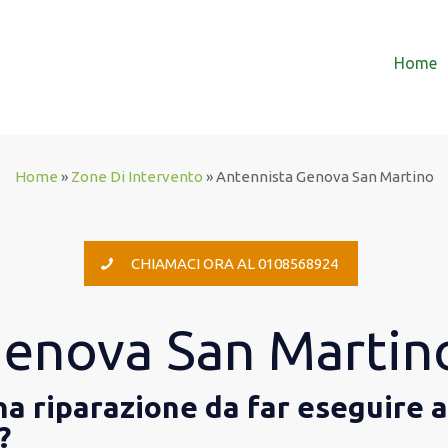
Home
Home
»
Zone Di Intervento
»
Antennista Genova San Martino
CHIAMACI ORA AL 0108568924
Genova San Martin
una riparazione da far eseguire 
?