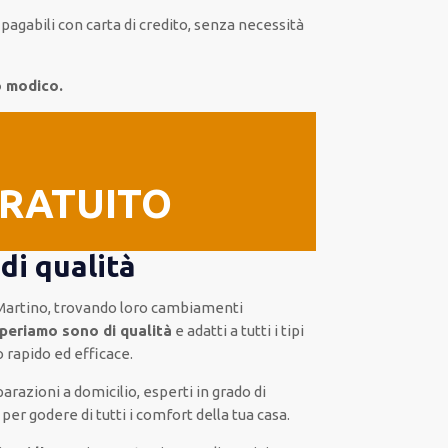
o pagabili con carta di credito, senza
necessità
o modico.
GRATUITO
di qualità
Martino, trovando loro
cambiamenti
periamo sono di qualità
e
adatti a tutti i tipi
to
rapido ed efficace
.
parazioni a domicilio
,
esperti
in grado di
per godere di tutti i comfort della tua casa
.