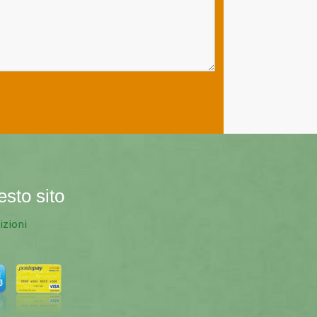
esto sito
izioni