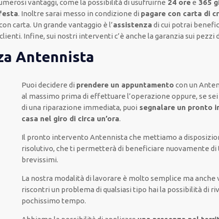
umerosi vantaggi, come
la possibilità di usufruirne
24 ore
e
365 gi
 festa
.
Inoltre
sarai messo in condizione di
pagare con carta di c
con carta
.
Un grande vantaggio
è l’
assistenza
di cui potrai benefic
clienti
.
Infine,
sui nostri interventi
c’è anche la
garanzia sui pezzi 
nza Antennista
Puoi decidere di
prendere
un appuntamento
con un Anten
al massimo
prima di
effettuare l’operazione
oppure,
se sei
di
una riparazione immediata
, puoi
segnalare
un pronto i
casa nel giro di circa un’ora
.
Il pronto intervento Antennista
che mettiamo a disposizio
risolutivo, che ti
permetterà di beneficiare nuovamente
di
brevissimi
.
La nostra modalità
di
lavorare
è
molto semplice
ma
anche
riscontri
un problema di qualsiasi tipo
hai la possibilità di ri
pochissimo tempo
.