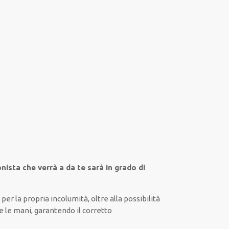
onista che verrà a da te sarà in grado di
o
per la propria
incolumità
,
oltre alla
possibilità
e le mani
, garantendo il
corretto