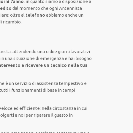
orni l’anno
, in quanto siamo a disposizione
a
redito
dal momento che ogni Antennista
iare:
oltre al
telefono
abbiamo anche un
di ricambio.
nista,
attendendo
uno o due giorni lavorativi
 in una situazione di emergenza e hai bisogno
ntervento
e ricevere un
tecnico nella tua
ne
è
un servizio di assistenza
tempestivo
e
tutti i funzionamenti di base
in tempi
veloce ed efficiente
:
nella circostanza
in cui
volgerti a noi
per
riparare
il
guasto
in