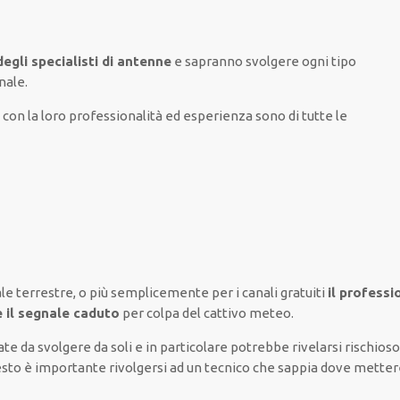
egli specialisti di antenne
e sapranno
svolgere
ogni tipo
nale.
con la loro professionalità ed esperienza
sono di tutte
le
ale terrestre,
o più semplicemente
per i canali
gratuiti
il professi
e il segnale caduto
per colpa del cattivo meteo
.
ate
da
svolgere
da soli
e
in particolare
potrebbe
rivelarsi rischios
esto è
importante
rivolgersi
ad un
tecnico
che sappia
dove metter