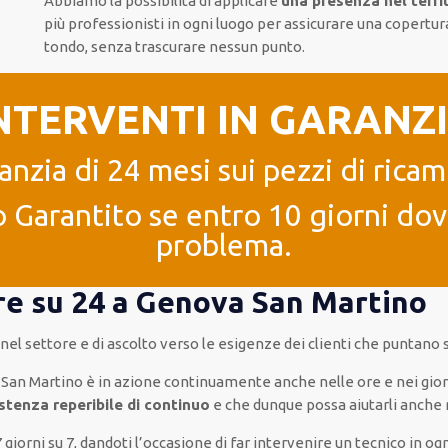
Abbiamo la possibilità di applicare
una presenza nel terr
più
professionisti
in ogni luogo
per
assicurare
una copertur
tondo
, senza
trascurare
nessun punto
.
NTERVENTI IN GARANZ
anzia di 24 mesi sui pezzi di ricam
 Garantito se entro 10 giorni dove
problema.
ore su 24 a Genova San Martino
a nel settore e di ascolto verso le esigenze
dei clienti
che puntano su
 San Martino è
in azione
continuamente
anche
nelle ore e nei gio
istenza
reperibile di continuo
e che
dunque
possa
aiutarli
anche
7 giorni su 7
,
dandoti l’occasione
di far
intervenire
un
tecnico
in
ogn