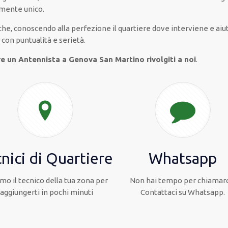
amente
unico
.
 che, conoscendo
alla perfezione
il quartiere
dove interviene
e
aiu
 con
puntualità e serietà
.
e un Antennista a Genova San Martino rivolgiti a noi
.
nici di Quartiere
Whatsapp
mo il tecnico della tua zona per
Non hai tempo per chiamarc
raggiungerti in pochi minuti
Contattaci su Whatsapp.