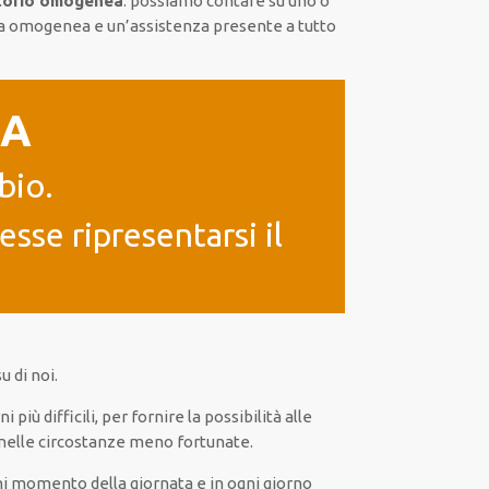
itorio omogenea
:
possiamo contare su
uno o
a
omogenea
e un’assistenza presente a
tutto
IA
bio.
sse ripresentarsi il
 di noi.
rni
più
difficili
, per
fornire
la possibilità
alle
nelle circostanze meno fortunate
.
i
momento della giornata e in
ogni
giorno