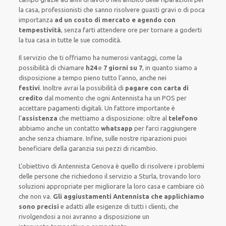
la casa
,
professionisti
che sanno risolvere
guasti gravi o di poca
importanza
ad un costo di mercato e agendo con
tempestività
, senza farti
attendere ore
per tornare a goderti
la tua casa in tutte le sue comodità
.
Il servizio
che ti
offriamo
ha numerosi vantaggi, come
la
possibilità di chiamare
h24
e
7 giorni su 7
, in quanto siamo a
disposizione
a tempo pieno
tutto l’anno, anche nei
festivi
.
Inoltre
avrai la possibilità di
pagare con carta di
credito
dal momento che ogni Antennista
ha
un POS
per
accettare pagamenti
digitali
.
Un fattore importante
è
l’
assistenza
che mettiamo a disposizione:
oltre al
telefono
abbiamo anche un
contatto
whatsapp
per farci raggiungere
anche senza chiamare
.
Infine,
sulle nostre riparazioni
puoi
beneficiare della
garanzia sui pezzi di ricambio.
L’obiettivo
di Antennista Genova è quello di risolvere i problemi
delle persone che
richiedono il servizio
a Sturla, trovando loro
soluzioni appropriate
per migliorare
la loro casa
e cambiare ciò
che non va.
Gli aggiustamenti Antennista che applichiamo
sono precisi
e
adatti alle esigenze di tutti i clienti
, che
rivolgendosi a noi avranno a disposizione un