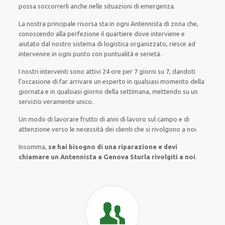
possa
soccorrerli
anche
nelle situazioni di emergenza
.
La nostra principale risorsa
sta in ogni Antennista di zona che,
conoscendo
alla perfezione
il quartiere
dove interviene
e
aiutato
dal nostro sistema di logistica organizzato
, riesce ad
intervenire
in ogni punto con
puntualità e serietà
.
I nostri interventi
sono attivi
24 ore
per
7 giorni su 7
,
dandoti
l’occasione
di far
arrivare
un
esperto
in
qualsiasi
momento della
giornata e in
qualsiasi
giorno della settimana,
mettendo su
un
servizio
veramente
unico
.
Un modo
di lavorare
frutto
di anni di lavoro sul campo e di
attenzione verso le necessità
dei clienti
che si rivolgono a noi.
Insomma,
se hai bisogno di una riparazione e devi
chiamare un Antennista a Genova Sturla rivolgiti a noi
.