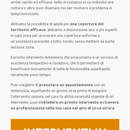
anche
rapido ed efficace
:
nella circostanza
in cui
individui
una
rottura o altro
puoi chiamare noi
per
risolvere
il
problema
in
tempi brevissimi
.
Abbiamo la possibilità di applicare
una copertura del
territorio efficace
:
abbiamo a disposizione
uno o più
esperti
in ogni zona
per
assicurare
una copertura
uniforme
e
un’assistenza presente a
tutto tondo
, senza
mettere da parte
nessuna zona
.
Il pronto intervento Antennista
che proponiamo
è
un servizio di
assistenza
tempestivo
e risolutivo, che ti
permetterà di
beneficiare nuovamente
di
tutte le funzionalità
aspettando
veramente poco tempo
.
Puoi scegliere di
prenotare
un appuntamento
con un
Antennista,
aspettando
un giorno circa
prima di
eseguire
l’intervento
oppure,
nel caso tu abbia necessità urgente di
un
intervento
, puoi
richiedere
un pronto intervento
e ricevere
un
professionista nella tua casa nel giro di circa un’ora
.