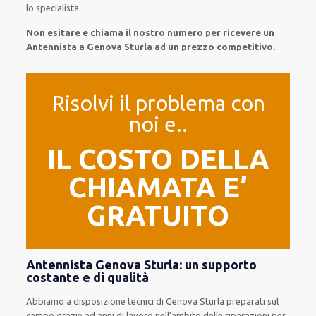
lo specialista.
Non esitare e chiama il nostro numero per ricevere un
Antennista a Genova Sturla ad un prezzo competitivo.
Risolvi il problema con
noi e..
IL COSTO DELLA
CHIAMATA E’
GRATUITO
Antennista Genova Sturla: un supporto
costante e di qualità
Abbiamo a disposizione
tecnici di Genova Sturla
preparati sul
campo grazie ad anni di lavoro
nell’ambito delle riparazioni per