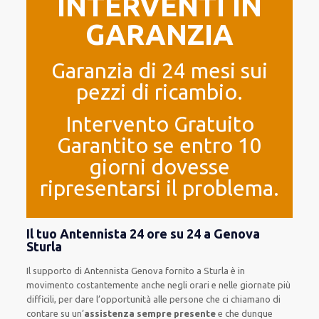
INTERVENTI IN
GARANZIA
Garanzia di 24 mesi sui
pezzi di ricambio.
Intervento Gratuito
Garantito se entro 10
giorni dovesse
ripresentarsi il problema.
Il tuo Antennista 24 ore su 24 a Genova
Sturla
Il supporto
di Antennista Genova
fornito
a Sturla è
in
movimento
costantemente
anche
negli orari e nelle giornate
più
difficili
, per
dare
l’opportunità
alle persone che ci chiamano
di
contare su
un’
assistenza
sempre presente
e che
dunque