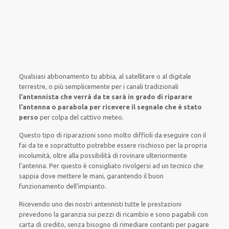
Qualsiasi abbonamento tu abbia,
al satellitare
o al digitale
terrestre,
o più semplicemente
per i canali
tradizionali
l’antennista che verrà da te sarà in grado di riparare
l’antenna o parabola per ricevere il segnale che è stato
perso
per colpa del cattivo meteo
.
Questo tipo di
riparazioni
sono molto
difficili
da
eseguire
con il
fai da te
e
soprattutto
potrebbe
essere rischioso
per la propria
incolumità
,
oltre alla
possibilità di
rovinare
ulteriormente
l’antenna. Per questo è
consigliato
rivolgersi
ad un
tecnico
che
sappia
dove mettere le mani
, garantendo il
buon
funzionamento dell’impianto
.
Ricevendo
uno dei nostri
antennisti
tutte le prestazioni
prevedono la garanzia
sui pezzi di ricambio e sono pagabili con
carta di credito, senza
bisogno
di
rimediare
contanti per pagare