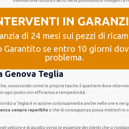
individui
una rottura o altro
hai la possibilità di rivolgerti a n
NTERVENTI IN GARANZ
anzia di 24 mesi sui pezzi di ricam
 Garantito se entro 10 giorni dove
problema.
 a Genova Teglia
 che, conoscendo
come le proprie tasche
il quartiere
dove intervie
in ogni punto con
efficienza e tempestività
.
fornito
a Teglia è
in azione
continuamente
anche
nelle ore e nei g
tenza
sempre reperibile
e che
di conseguenza
possa
metterli in c
a nel settore e di ascolto verso le esigenze
dei clienti
che si rivolgo