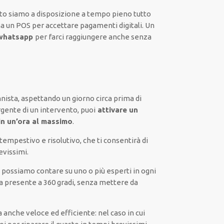
nto siamo a disposizione
a tempo pieno
tutto
ha
un POS
per accettare pagamenti
digitali
.
Un
whatsapp
per farci raggiungere anche senza
nista,
aspettando
un giorno circa
prima di
rgente di
un intervento
, puoi
attivare
un
in un’ora al massimo
.
tempestivo
e risolutivo, che ti
consentirà di
evissimi
.
:
possiamo contare su
uno o più
esperti
in ogni
a presente a
360 gradi
, senza
mettere da
a
anche
veloce ed efficiente
:
nel caso
in cui