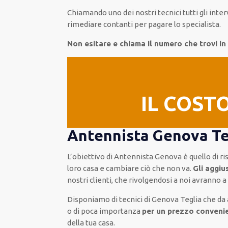
Chiamando
uno dei nostri
tecnici
tutti gli inte
rimediare
contanti per pagare lo specialista.
Non esitare e chiama il numero che trovi i
IL COST
Antennista Genova Teg
L’obiettivo
di Antennista Genova è quello di r
loro casa
e cambiare ciò che non va.
Gli aggiu
nostri clienti
, che rivolgendosi a noi avranno 
Disponiamo di
tecnici di Genova Teglia
che da 
o di poca importanza
per un prezzo convenie
della tua casa
.