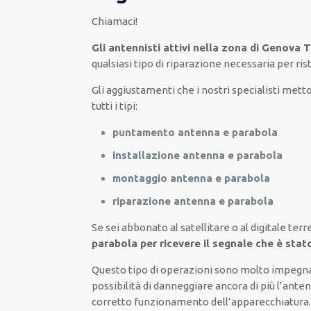
Chiamaci
!
Gli antennisti attivi nella zona di Genova 
qualsiasi tipo di riparazione necessaria
per
ris
Gli aggiustamenti
che i nostri
specialisti
metto
tutti i tipi
:
puntamento antenna e parabola
installazione antenna e parabola
montaggio antenna e parabola
riparazione antenna e parabola
Se sei abbonato
al satellitare
o al digitale terr
parabola per ricevere il segnale che è stat
Questo tipo di
operazioni
sono molto
impegna
possibilità di
danneggiare
ancora di più
l’anten
corretto funzionamento dell’apparecchiatura