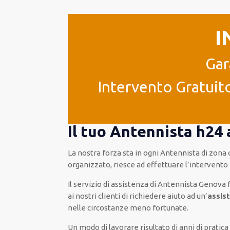
I
Gar
Intervento Gratuito
Il tuo Antennista h24
La nostra forza
sta in ogni Antennista di zona
organizzato
, riesce ad
effettuare l’intervento
Il servizio di assistenza
di Antennista Genova
ai nostri clienti
di
richiedere aiuto ad
un’
assis
nelle circostanze meno fortunate
.
Un modo
di lavorare
risultato
di anni di pratic