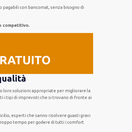
sono pagabili con bancomat, senza
bisogno
di
o competitivo.
GRATUITO
qualità
do loro
soluzioni appropriate
per migliorare
la
tti i tipi di imprevisti che si trovano di fronte ai
cilio
,
esperti
che sanno risolvere
guasti gravi
troppo tempo
per godere di tutti i comfort