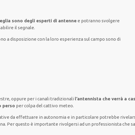
Teglia sono degli esperti di antenne
e potranno
svolgere
tabilire
il segnale.
no a disposizione con la loro esperienza sul campo
sono di
estre,
oppure
per i canali
tradizionali
l’antennista che verrà a ca
o perso
per colpa del cattivo meteo
.
tive
da
effettuare
in autonomia
e
in particolare
potrebbe
rivelar
na. Per questo è
importante
rivolgersi
ad un
professionista
che s
.