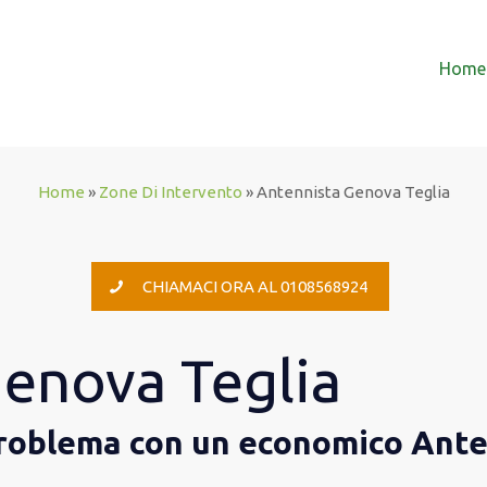
Home
Home
»
Zone Di Intervento
»
Antennista Genova Teglia
CHIAMACI ORA AL 0108568924
enova Teglia
 problema con un economico Ant