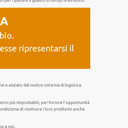
oi
per
riparare
il
guasto
in tempi brevissimi
.
IA
bio.
sse ripresentarsi il
ne
e
aiutato
dal nostro sistema di logistica
iorni
più
improbabili
, per
fornire
l’opportunità
ondizione di risolvere i loro problemi
anche
no a noi.