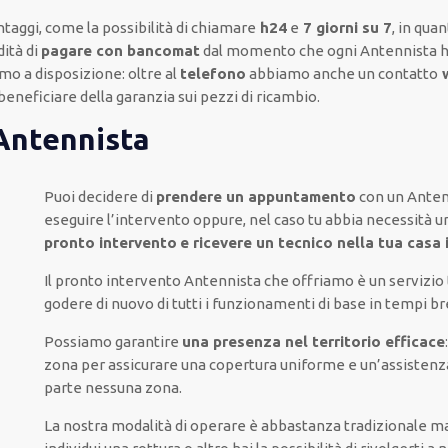
ntaggi, come
la possibilità di chiamare
h24
e
7 giorni su 7
, in qua
ità di
pagare con bancomat
dal momento che ogni Antennista
mo a disposizione:
oltre al
telefono
abbiamo anche un
contatto
beneficiare della
garanzia sui pezzi di ricambio.
 Antennista
Puoi decidere di
prendere
un appuntamento
con un Anten
eseguire l’intervento
oppure,
nel caso tu abbia necessità u
pronto intervento
e ricevere un
tecnico nella tua casa 
Il pronto intervento Antennista
che offriamo
è
un servizio
godere di nuovo
di
tutti i funzionamenti di base
in tempi br
Possiamo garantire
una presenza nel territorio efficace
zona
per
assicurare
una copertura
uniforme
e un’assistenz
parte
nessuna zona
.
La nostra modalità
di
operare
è
abbastanza tradizionale
m