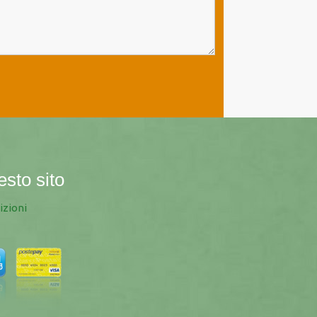
esto sito
izioni