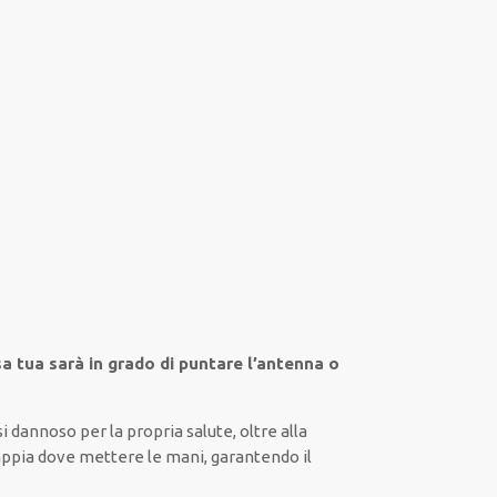
sa tua sarà in grado di puntare l’antenna o
si dannoso
per la propria
salute
,
oltre alla
appia
dove mettere le mani
, garantendo il