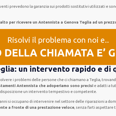
rventi
prevedono la garanzia
sui prodotti sostitutivi utilizzati e 
n alto per ricevere un Antennista a Genova Teglia ad un prezz
Risolvi il problema con noi e..
O DELLA CHIAMATA E’ 
lia: un intervento rapido e di 
isolvere i problemi delle persone che
ci chiamano
a Teglia, trovan
stamenti Antennista che adoperiamo sono precisi
e
adatti a tu
a disposizione un intervento
tempestivo e competente
.
anni si occupano di intervenire
nel settore delle riparazioni a domi
nte a fronte di una prestazione veloce
, senza farti
aspettare 