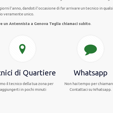
giorni l’anno
,
dandoti l’occasione
di far
arrivare
un
tecnico
in
quals
io
veramente
unico
.
re un Antennista a Genova Teglia chiamaci subito
.
nici di Quartiere
Whatsapp
mo il tecnico della tua zona per
Non hai tempo per chiamarc
raggiungerti in pochi minuti
Contattaci su Whatsapp.