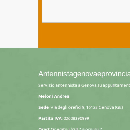
Antennistagenovaeprovincia
Servizio antennista a Genova su appuntamento
Meloni Andrea
Sede
: Via degli orefici 9, 16123 Genova (GE)
Partita IVA
: 02608390999
Orari
: Operativi h24 7 giorni su 7.